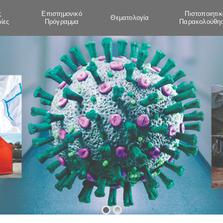
ς
Επιστημονικό
Πιστοποιητικ
Θεματολογία
ίες
Πρόγραμμα
Παρακολούθη